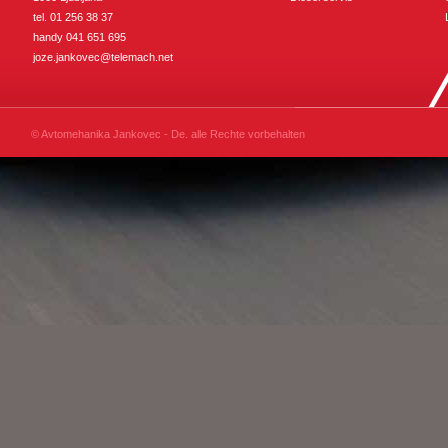
tel. 01 256 38 37
handy 041 651 695
joze.jankovec@telemach.net
© Avtomehanika Jankovec - De. alle Rechte vorbehalten