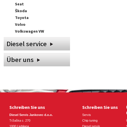
Seat
Škoda
Toyota
Volvo
Volkswagen VW
Diesel service
Über uns
Schreiben Sie uns
Schreiben Sie uns
Diesel Servis Jankovec d.o.o.
Servis
Tržaška c. 270
Chip tuning
1000 Ljubljana
Diesel servis